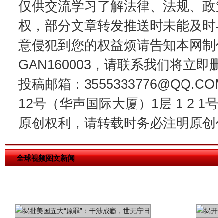
仅供交流学习了解法律、法规、政
权，部分文章转发推送时未能及时
意侵犯到您的权益烦请告知本网制作采编
生
“刷贴”乱象丛生
GAN160003，请联系我们将立即删
投稿邮箱：3555333776@QQ
12号（华声国际大厦）1层 1 2
原创权利，请转载时务必注明原创作
全球视频图文新闻
揭批美国五大"原罪"
"炒