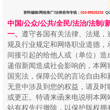
资料编辑/网络推广/法律咨询专线：
010-89525216
生
QQ
“刷贴”乱象丛生
中国/公众/公共/全民/法治/法
一、
遵守各国有关法律、法规，
规及行业规定和网络职业道德，
间接引起的给他人或（单位）造
递假新闻造成社会影响的，本网
国宪法，保障公民的言论自由和
揭批美国五大"原罪"
"炒
无意中涉及到您的权益，请及时
或更正。特请来函来电说明本网
站有权先行撤除，以保护版权拥有者