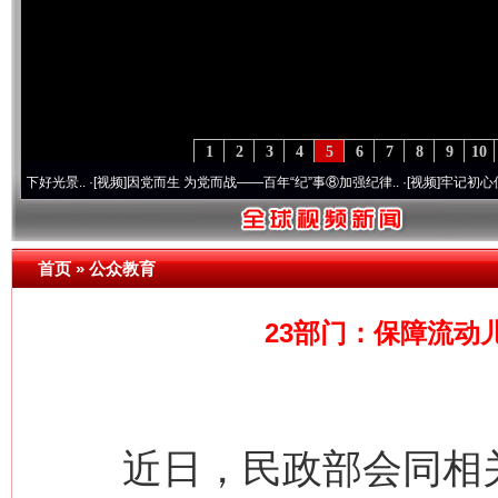
1
2
3
4
5
6
7
8
9
10
景..
·[视频]
因党而生 为党而战——百年“纪”事⑧加强纪律..
·[视频]
牢记初心使命 奋进复
首页
»
公众教育
23部门：保障流动
网上购药对药下症？
近日，民政部会同相关