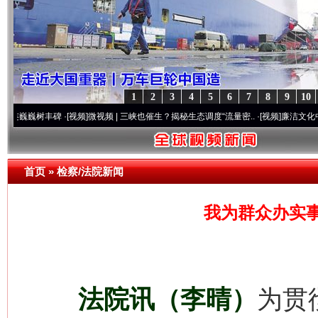
1
2
3
4
5
6
7
8
9
10
树丰碑
·[视频]
微视频 | 三峡也催生？揭秘生态调度“流量密..
·[视频]
廉洁文化中国行 | 遵
首页
»
检察/法院新闻
我为群众办实
法院讯（李晴）
为贯