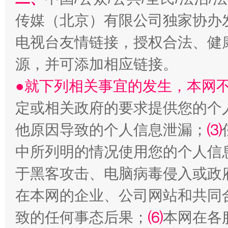
传媒（北京）有限公司独家协办
电视台友情链接，授权合法、健
源，并可添加相应链接。
●就下列相关事宜的发生，本网
定或相关政府的要求提供您的个
漫山遍野的桃花与雪山、麦地、白藏房
他原因导致的个人信息泄漏；
⑶
中所列明的情况使用您的个人信
除了
于黑客攻击、电脑病毒侵入或政
在本网的企业、公司网站和共同
致的任何事态后果；
⑹
本网在各