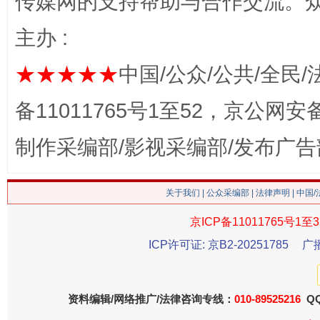
传媒网的支持帮助与合作交流。
主办 :
生
“刷贴”乱象丛生
★★★★★
中国/公众/公共/全民/
备11011765号1至52，京公网安备：
制作采编部/影视采编部/发布广告
关于我们
|
公众采编部
|
法律声明
| 中国
京ICP备11011765号1至3
揭批美国五大"原罪"
"炒
ICP许可证: 京B2-20251785
广
资料编辑/网络推广/法律咨询专线：
010-89525216
QQ