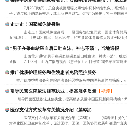
毒性中药材销售乱象被曝光！安徽亳州连夜通报：已成立
7月26日晚间，总台央视财经曝光毒性中药材销售乱象，亳州市有
子，通过线下的隐蔽交易，线上商户再以"1元链接"为掩护，将一些国家严
走走走！国家喊你健身啦
走走走！国家喊你健身啦 经国务院批复同意，国家体育总局近
五"规划》。《规划》提出，到2030年，经常参加体育锻炼人数比例达到
“男子在采血站采血后口吐白沫、神志不清”，当地通报
山西霍州通报"男子在采血站采血后口吐白沫、神志不清"：成
网上购药对药下症？
通报 7月23日，山西广播电视台《慧帮忙》栏目报道"我弟弟在霍州康
茶
推广优质护理服务和住院患者免陪照护服务
推广优质护理服务和住院患者免陪照护服务中国医药新闻网摘编：
引导民营医院依法规范执业，提高服务质量
【视频】
引导民营医院依法规范执业，提高服务质量中国医药新闻网摘编：
医保支付方式改革有关情况介绍（第8期）
医保支付方式改革有关情况介绍（第8期） 【编者按】党的二
对深化医药卫生体制改革，促进医疗、医保、医药协同发展和治理作出决策