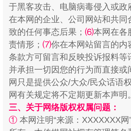
于黑客攻击、电脑病毒侵入或政
解纷+调解+退费，一次搞定
在本网的企业、公司网站和共同
致的任何事态后果；
⑹
本网在各
责情形；
⑺
你在本网站留言的内
条款方可留言和反映投诉报料等
并承担一切因您的行为而直接或
网只是提供公众/大众/民众话语
站台名比不上好声名
走
网有关规定将不定期更新本声明
三、关于网络版权权属问题：
①
本网注明“来源：XXXXXXX网