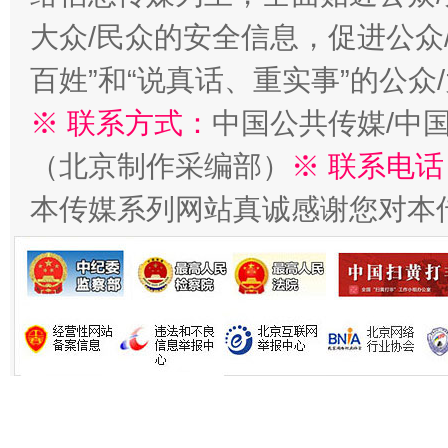
大众/民众的安全信息，促进公众
习近平的博鳌关键词
百姓”和“说真话、重实事”的公众
魏明亮
※ 联系方式：
中国公共传媒/中
（北京制作采编部）
※ 联系电话
本传媒系列网站真诚感谢您对本
生物
“刷贴”乱象丛生