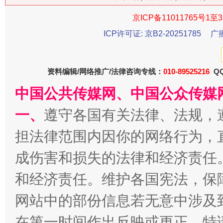
京ICP备11011765号1至3
ICP许可证: 京B2-20251785
广
习近平的博鳌关键词
魏明亮
资料编辑/网络推广/法律咨询专线：
010-89525216
QQ
中国公共传媒网、中国公众传媒
一、
遵守各国有关法律、法规，
担法律范围内因你的网络行为，
成伤害和损失的法律和经济责任
和经济责任。维护各国宪法，保
生物
“刷贴”乱象丛生
网站中的部份信息若无意中涉及
在第一时间作出反映或更正。特