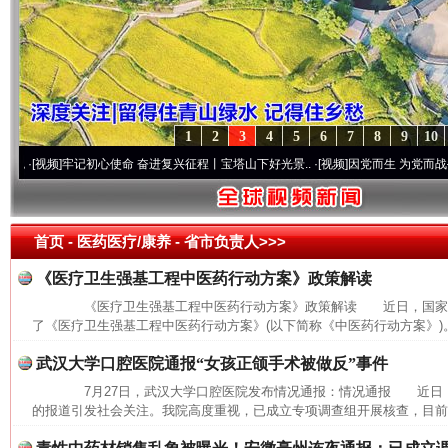
1
2
3
4
5
6
7
8
9
10
[视频]
牢记初心使命 奋进复兴征程丨宝塔山下好光景..
·[视频]
因党而生 为党而战——百年
首页
- 医药医疗/康养 -
省市负责人>>>
《医疗卫生强基工程中医药行动方案》政策解读
《医疗卫生强基工程中医药行动方案》政策解读 近日，国家中
了《医疗卫生强基工程中医药行动方案》(以下简称《中医药行动方案》)。
武汉大学口腔医院通报“女孩正颌手术被做反”事件
7月27日，武汉大学口腔医院发布情况通报：情况通报 近日
的报道引发社会关注。我院高度重视，已成立专项调查组开展核查，目前，