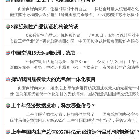
向新向绿向未来丨让核能赋能千行百业
向新向绿向未来丨让核能赋能千行百业——探访全球最大核能与石
能江苏徐圩核能供热发电厂1号机组核岛全景图。 中核苏能江苏徐圩核能供
8家强制性产品认证机构被约谈
网上购药对药下症？
8家强制性产品认证机构被约谈 7月30日，市场监管总局对中
市政工程华北设计研究总院有限公司、中国国检测试控股集团股份有限公司
中国空调15天运到欧洲，靠它→
中国空调15天运到欧洲，靠它&rarr; 今天（7月28日）上
新闻发布会上介绍，中欧班列横亘亚欧、连接东西，有效衔接生产和消费，
探访我国规模最大的光氢储一体化项目
向新向绿向未来丨滩涂之上 绿能奔涌探访我国规模最大的光氢储一
珍 图为如东光氢储一体化项目的光伏阵列。国家能源集团国华投资江苏
上半年经济数据发布，释放哪些信号？
上半年经济数据发布，释放哪些信号？ 国务院新闻办公室今
这是一记警钟！
谢
统计局相关负责同志介绍2026年上半年国民经济运行情况，并答记者问。
上半年国内生产总值695704亿元 经济运行呈现“稳韧新优”