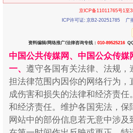
习近平的博鳌关键词
魏明亮
京ICP备11011765号1至3
ICP许可证: 京B2-20251785
广
资料编辑/网络推广/法律咨询专线：
010-89525216
QQ
中国公共传媒网、中国公众传媒
一、
遵守各国有关法律、法规，
担法律范围内因你的网络行为，
生
“刷贴”乱象丛生
成伤害和损失的法律和经济责任
和经济责任。维护各国宪法，保
网站中的部份信息若无意中涉及
在第一时间作出反映或更正。特