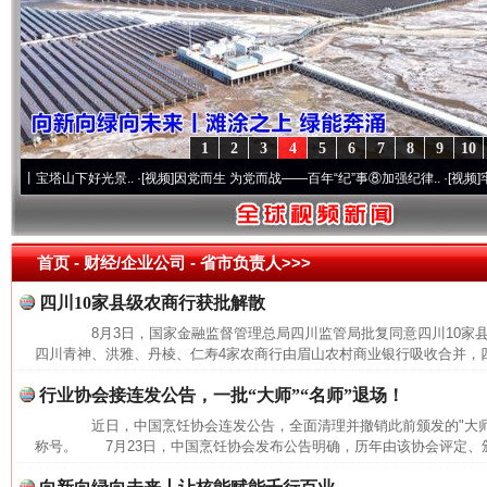
1
2
3
4
5
6
7
8
9
10
塔山下好光景..
·[视频]
因党而生 为党而战——百年“纪”事⑧加强纪律..
·[视频]
牢记初心
首页
- 财经/企业公司 -
省市负责人>>>
四川10家县级农商行获批解散
8月3日，国家金融监督管理总局四川监管局批复同意四川10家
四川青神、洪雅、丹棱、仁寿4家农商行由眉山农村商业银行吸收合并，四
行业协会接连发公告，一批“大师”“名师”退场！
近日，中国烹饪协会连发公告，全面清理并撤销此前颁发的"大师""
称号。 7月23日，中国烹饪协会发布公告明确，历年由该协会评定、颁