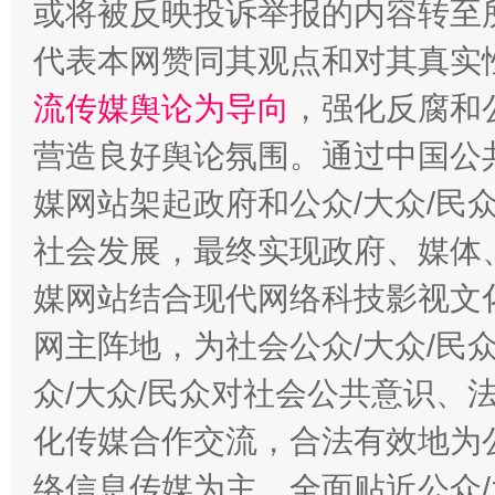
或将被反映投诉举报的内容转至
代表本网赞同其观点和对其真实
流传媒舆论为导向
，强化反腐和
营造良好舆论氛围。通过中国公共
今
在谋一域中谋全局
媒网站架起政府和公众/大众/民
社会发展，最终实现政府、媒体、
媒网站结合现代网络科技影视文
网主阵地，为社会公众/大众/民
众/大众/民众对社会公共意识、
化传媒合作交流，合法有效地为公
习近平的博鳌关键词
魏明亮
络信息传媒为主，全面贴近公众/