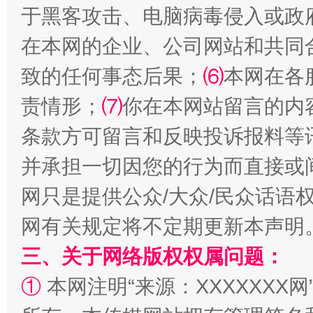
于黑客攻击、电脑病毒侵入或政
在本网的企业、公司网站和共同
致的任何事态后果；
⑹
本网在各
责情形；
⑺
你在本网站留言的内
站台名比不上好声名
条款方可留言和反映投诉报料等
并承担一切因您的行为而直接或
网只是提供公众/大众/民众话语
网有关规定将不定期更新本声明
三、关于网络版权权属问题：
①
本网注明“来源：XXXXXXX网
漫山遍野的桃花与雪山、麦地、白藏房
除了