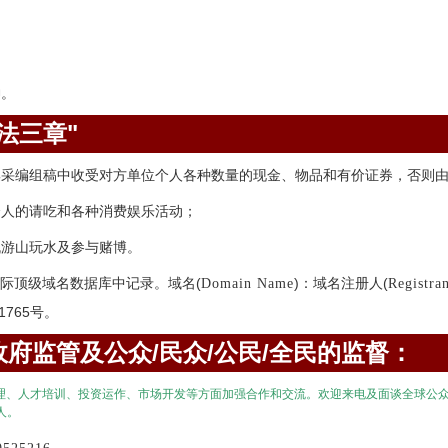
神。
法三章"
集采编组稿中收受对方单位个人各种数量的现金、物品和有价证券，否则
个人的请吃和各种消费娱乐活动；
机游山玩水及参与赌博。
际顶级域名数据库中记录。域名(
)：域名注册人(
Domain Name
Registra
1765号。
府监管及公众/民众/公民/全民的监督：
理、人才培训、投资运作、市场开发等方面加强合作和交流。欢迎来电及面谈全球公
人。