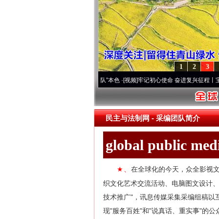
1
2
3
域高原..
·[视频]
永葆“两个先锋队”本色
·[视频]
牢记初心使命 奋进复兴征程丨宝塔山下好
民主与法制网
-
采编团队简介
global public me
在全球化的今天，众全影视文
★、
织文化艺术交流活动、电脑图文设计
技术推广"，讯息传媒采集采编组稿以
现"服务百姓"和"说真话、重实事"的公