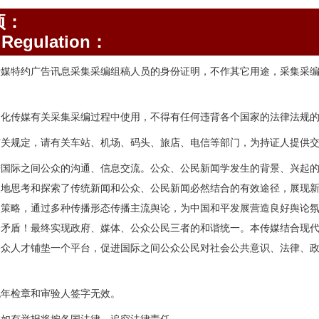
项：
Regulation：
传媒特约广告讯息采集采编组稿人员的身份证明，不作其它用途，采集采
。
文化传媒有关采集采编过程中使用，不得有任何违背各个国家的法律法规
有关规定，请有关车站、机场、码头、旅店、电信等部门，为持证人提供
进国际之间公众的沟通、信息交流。公众、公民新闻学发生的背景、兴起
次地思考和探索了传统新闻和公众、公民新闻必然结合的有效途径，展现
和策略，通过多种传播形态传播主流舆论，为中国和平发展营造良好舆论
会矛盾！最终实现政府、媒体、公众公民三者的和谐统一。本传媒结合现
公众人才铺垫一个平台，促进国际之间公众公民对社会公共意识、法律、
无年检章和审验人签字无效。