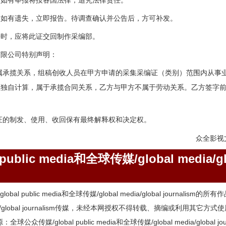
，如有举报将按各国法律，追究法律责任。
，如有遗失，立即报告。待调查确认并公告后，方可补发。
开时，应将此证交回制作采编部。
有限公司特别声明：
属承揽关系，组稿创收人员在甲方申请的采集采编证（类别）范围内从事
员独自计算，属于承揽合同关系，乙方与甲方不属于劳动关系。乙方签字
证的制发、使用、收回保有最终解释权和决定权。
众全影视
blic media和全球传媒/global media/gl
l public media和全球传媒/global media/global journalis
l media/global journalism传媒，未经本网授权不得转载、摘编或利
媒/global public media和全球传媒/global media/global