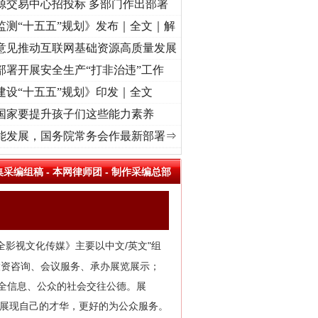
源交易中心招投标 多部门作出部署
监测“十五五”规划》发布｜全文｜解
意见推动互联网基础资源高质量发展
部署开展安全生产“打非治违”工作
建设“十五五”规划》印发｜全文
国家要提升孩子们这些能力素养
进复兴征程丨“转折之城”激荡..
·[视频]
牢记初心使命 奋进复兴征程丨红船起航处 潮起..
能发展，国务院常务会作最新部署⇒
集采编组稿
-
本网律师团
-
制作采编总部
全影视文化传媒》主要以中文/英文"组
投资咨询、会议服务、承办展览展示；
安全信息、公众的社会交往公德。展
台展现自己的才华，更好的为公众服务。