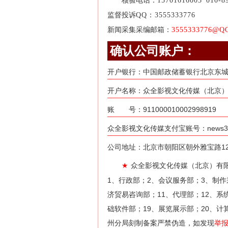
核验电话：
15701616003
010-8
监督投诉
QQ：3555333776
新闻采集采编邮箱：
3555333776@Q
确认公司账户：
开户银行：中国邮政储蓄银行北京东
开户名称：众全影视文化传媒（北京）
账 号：911000010002998919
众全影视文化传媒支付宝账号：news31@
公司地址：北京市朝阳区朝外雅宝路12号
众全影视文化传媒（北京）有
★
1、行政部；2、会议服务部；3、制作
济贸易咨询部；11、代理部；12、系
础软件部；19、展览展示部；20、计
州分局刻制备案严禁伪造，如发现
举