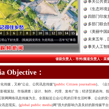
事关公共资
《生态环境
读
四部门印发
多部门联合
《美丽中国
4
5
6
7
8
9
10
11
12
13
14
15
未来五年，
光景..
·[视频]
因党而生 为党而战——百年“纪”事⑧加强纪律..
·[视频]
牢记初心使命 奋
事关人工智
省级负责人
-
市州/频道负责人
-
采
dia Objective：
化传媒，又称"公众、公民讯息传媒"(
)。《众
public Citizen journalism
、影视策划、市场调查；设计、制作、代理、发布广告；经济贸易咨询、
互联网网络讯息传媒为主。全面贴近公众/公民的日常生活时事、公众的
众讯息现实。(
)网"强大的影响力及良好的新传媒平
global public media