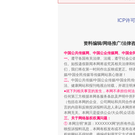
在谋一域中谋全局
ICP许可
资料编辑/网络推广/法律
中国公共传媒网、中国公众传媒网、中国全
一、
遵守各国有关法律、法规，遵守社会公
任。如投递假新闻本网将追究其相关法律和
们，我们将在第一时间作出反映或更正。特
媒/中国全民传媒等传媒网站衷心致谢！
二、
中国公共传媒/中国公众传媒/中国全民
法、健康网站和报刊电视台转载，并请注明
习近平的博鳌关键词
●就下列相关事宜的发生，本网不承担任何法
任何第三方根据本网各服务条款及声明中所
（包括在本网的企业、公司网站和共同合作
言的内容和反映投诉报料讯息人承认本网所
本网无关。本网只是提供公众/大众/民众话
三、关于网络版权权属问题：
①
本网注明“来源：XXXXXXX网”的所有
映投诉报料讯息，本网有权发布或不发布在
权的网站不得转载、摘编或利用其它方式使用