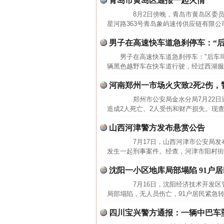
青岛市黄岛区通报一起火情
8月2日傍晚，青岛市黄岛区委员
星河路363号青岛象屿速传供应链有限公
男子在高速快车道急刹停车：“后
男子在高速快车道急刹停车："后车司
辆黑色越野车在快车道行驶，经过西湖服
河南郑州一市场火灾致2死2伤
郑州市公安局金水分局7月22日通报
造成2人死亡、2人受伤和财产损失。现
山西河津警方发布悬赏公告
7月17日，山西河津市公安局发布
发生一起刑事案件。经查，河津市阳村街
沈阳一小区地库局部塌陷 91户
7月16日，沈阳经济技术开发区管
局部塌陷，无人员伤亡，91户居民紧急
网上购药对药下症？
四川宝兴警方通报：一辆中巴车坠