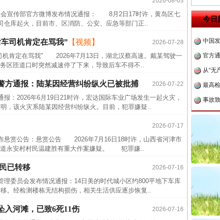
2026-08-03
会宣传部官方微博发布情况通报： 8月2日17时许，黄岛区七
中方对
今日
司仓库起火，目前市、区消防、公安、应急等部门正..
中国发
车司机肯定在骂我”
【视频】
2026-07-28
官方
机肯定在骂我" 2026年7月13日，湖北汉蔡高速。戴某驾驶一
从“无
务区匝道口时突然减速停了下来，导致后车不得不..
最高
，警方通报：陆某因经营纠纷纵火已被批捕
2026-07-22
事故致
：2026年6月19日21时许，宏达国际车业广场发生一起火灾，
近期涉
查明，该火灾系陆某因经营纠纷纵火。目前，犯罪嫌疑..
半生相
2026-07-17
一纸欠
悬赏公告：悬赏公告 2026年7月16日18时许，山西省河津市
26万
道永安村村民温建胜有重大作案嫌疑。 犯罪嫌..
杨天
居民已转移
2026-07-16
传销头
理委员会发布情况通报：14日美的时代城小区约800平地下车库
转移。经检测楼栋无结构损伤，相关生活供应逐步恢复..
四川省
茶叶“炒上天”
中方对
入河滩，已致6死11伤
2026-07-16