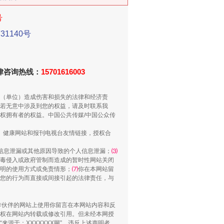
新中国诞生的见证
号
1140号
法律咨询热线：
15701616003
（单位）造成伤害和损失的法律和经济责
若无意中涉及到您的权益，请及时联系我
权拥有者的权益。中国公共传媒/中国公众传
、健康网站和报刊电视台友情链接，授权合
信息泄漏或其他原因导致的个人信息泄漏；
⑶
千亩耕地变“别墅”
毒侵入或政府管制而造成的暂时性网站关闭
明的使用方式或免责情形；
⑺
你在本网站留
您的行为而直接或间接引起的法律责任，与
合作伙伴的网站上使用你留言在本网站内容和反
权在网站内转载或修改引用。但未经本网授
源于：XXXXXXX网”。违反上述声明者，