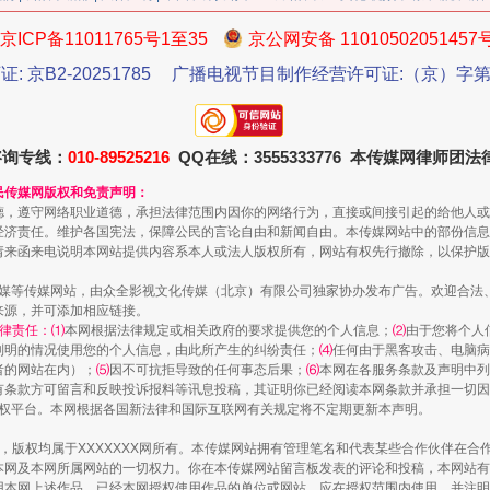
今年投资意愿榜揭晓
京ICP备11011765号1至35
京公网安备 11010502051457
证: 京B2-20251785
广播电视节目制作经营许可证:（京）字第3
咨询专线：
010-89525216
QQ在线：3555333776 本传媒网律师团
民传媒网版权和免责声明：
德，遵守网络职业道德，承担法律范围内因你的网络行为，直接或间接引起的给他人或
经济责任。维护各国宪法，保障公民的言论自由和新闻自由。本传媒网站中的部份信息
请来函来电说明本网站提供内容系本人或法人版权所有，网站有权先行撤除，以保护版
传媒等传媒网站，由众全影视文化传媒（北京）有限公司独家协办发布广告。欢迎合法
来源，并可添加相应链接。
律责任：⑴
本网根据法律规定或相关政府的要求提供您的个人信息；
⑵
由于您将个人
魏明亮严重违纪违法案透视
列明的情况使用您的个人信息，由此所产生的纠纷责任；
⑷
任何由于黑客攻击、电脑病
者的网站在内）；
⑸
因不可抗拒导致的任何事态后果；
⑹
本网在各服务条款及声明中列
有条款方可留言和反映投诉报料等讯息投稿，其证明你已经阅读本网条款并承担一切因
语权平台。本网根据各国新法律和国际互联网有关规定将不定期更新本声明。
作品，版权均属于XXXXXXX网所有。本传媒网站拥有管理笔名和代表某些合作伙伴在
本网及本网所属网站的一切权力。你在本传媒网站留言板发表的评论和投稿，本网站有
本网上述作品。已经本网授权使用作品的单位或网站，应在授权范围内使用，并注明“来