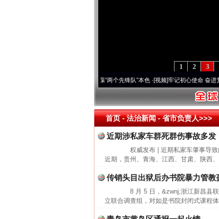
1
2
3
年 深刻改变雪域高原..
·[视频]
永葆“两个先锋队”本色
·[视频]
牢记初心使命 奋进复兴征
首页
- 法治新闻 -
省市负责人>>>
近期涉私家车群死群伤事故多发
权威发布 | 近期私家车肇事导
近期，贵州、青海、江西、甘肃、陕西、
传销头目出狱后办书院暴力管教
8 月 5 日，&zwnj;浙江新昌
立联合调查组，对如是书院封闭式课程体系及