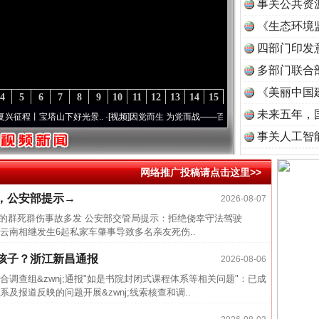
事关公共资
《生态环境
读
四部门印发
多部门联合
《美丽中国
4
5
6
7
8
9
10
11
12
13
14
15
未来五年，
程丨宝塔山下好光景..
·[视频]
因党而生 为党而战——百年“纪”事⑧加强纪律..
·[视频]
牢
事关人工智
网络推广投稿请点击这里>>
近期涉
，公安部提示→
2026-08-07
半生相
致的群死群伤事故多发 公安部交管局提示：拒绝侥幸守法驾驶
云南相继发生6起私家车肇事导致多名亲友死伤..
一纸欠
26万
孩子？浙江新昌通报
2026-08-06
杨天
县联合调查组&zwnj;通报"如是书院封闭式课程体系等相关问题"：已成
报道反映的问题开展&zwnj;线索核查和调..
传销头
四川省