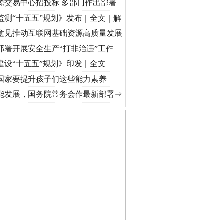
源交易中心招投标 多部门作出部署
监测“十五五”规划》发布｜全文｜解
意见推动互联网基础资源高质量发展
部署开展安全生产“打非治违”工作
建设“十五五”规划》印发｜全文
国家要提升孩子们这些能力素养
记初心使命 奋进复兴征程丨“转折之城”激荡..
·[视频]
牢记初心使命 奋进复兴征程丨红船起
能发展，国务院常务会作最新部署⇒
私家车群死群伤事故多发..
守，一别两宽：这场老年..
条伤亲情 巡回调解促和..
保费，离婚时为何要分走一..
誉，不得录用为公务员
目出狱后办书院暴力管教..
公安厅征集新型黑恶违法..