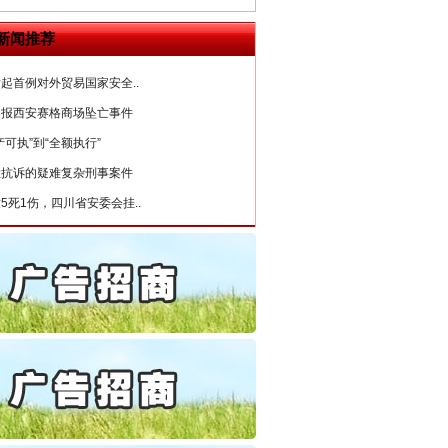
6家美国实体采取反制措..
新闻推荐
起首例对外贸易国家安全..
通报西安赛格商场坠亡事件
产可执”到“全额执行”
检抗诉的疑难复杂刑事案件
5死1伤，四川省安委会挂..
私家车群死群伤事故多发..
守，一别两宽：这场老年..
条伤亲情 巡回调解促和..
保费，离婚时为何要分走一..
誉，不得录用为公务员
目出狱后办书院暴力管教..
公安厅征集新型黑恶违法..
“神药”背后的真相
6家美国实体采取反制措..