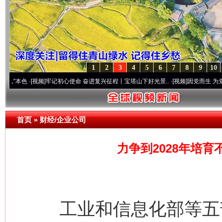
1
2
3
4
5
6
7
8
9
10
·[视频]
牢记初心使命 奋进复兴征程丨宝塔山下好光景..
·[视频]
因党而生 为党而战——百
首页
»
财经/企业公司
力争到2028年培育
工业和信息化部等五部