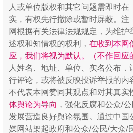
人或单位版权和其它问题需即时在
实，有权先行撤除或暂时屏蔽。注
网根据有关法律法规规定，为维护
述权和知情权的权利，
在收到本网
招工难、用工荒背后
应，我们将视为默认。（不作回应
人姓名、地址、单位、实名公布，让
行评论，或将被反映投诉举报的内
不代表本网赞同其观点和对其真实
体舆论为导向
，强化反腐和公众/公
发展营造良好舆论氛围。通过中国公
媒网站架起政府和公众/公民/大众