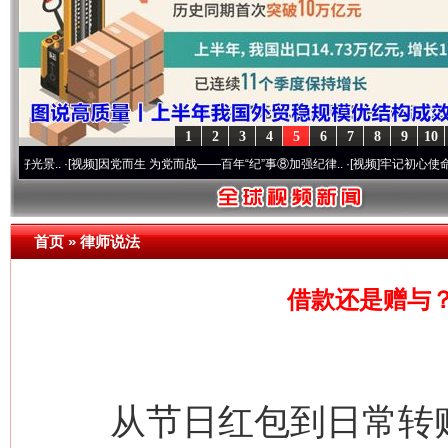
1
2
3
4
5
6
7
8
9
10
·[视频]
因党而生 为党而战——百年“纪”事⑧加强纪律..
·[视频]
牢记初心使命 奋进复兴征
首页
»
律师说法
借款还是赠与？
从节日红包到日常转账