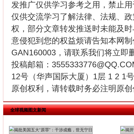
发推广仅供学习参考之用，禁止用
仅供交流学习了解法律、法规、政
生
“刷贴”乱象丛生
权，部分文章转发推送时未能及时
意侵犯到您的权益烦请告知本网制作采编
GAN160003，请联系我们将立即删
投稿邮箱：3555333776@QQ
12号（华声国际大厦）1层 1 2
原创权利，请转载时务必注明原创作
揭批美国五大"原罪"
"炒
全球视频图文新闻