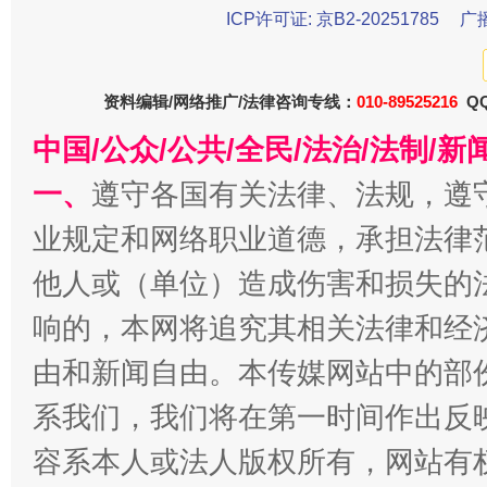
ICP许可证: 京B2-20251785
广
生
“刷贴”乱象丛生
资料编辑/网络推广/法律咨询专线：
010-89525216
QQ
中国/公众/公共/全民/法治/法制/
一、
遵守各国有关法律、法规，遵
业规定和网络职业道德，承担法律
他人或（单位）造成伤害和损失的
响的，本网将追究其相关法律和经
揭批美国五大"原罪"
"炒
由和新闻自由。本传媒网站中的部
系我们，我们将在第一时间作出反
容系本人或法人版权所有，网站有