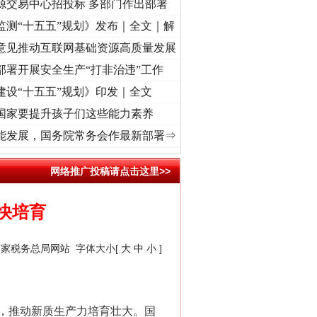
源交易中心招投标 多部门作出部署
监测“十五五”规划》发布｜全文｜解
意见推动互联网基础资源高质量发展
部署开展安全生产“打非治违”工作
建设“十五五”规划》印发｜全文
国家要提升孩子们这些能力素养
牢记初心使命 奋进复兴征程丨“转折之城”激荡..
·[视频]
牢记初心使命 奋进复兴征程丨红船
能发展，国务院常务会作最新部署⇒
网络推广投稿请点击这里>>
快培育
国家税务总局网站
字体大小[
大
中
小
]
，推动新质生产力培育壮大。国