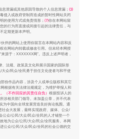
信息泄漏或其他原因导致的个人信息泄漏；
⑶
毒侵入或政府管制而造成的暂时性网站关闭
“谁都不怕”的他落马了
明的使用方式或免责情形；
⑺
你在本网站留
您的行为而直接或间接引起的法律责任，与
将不定期更新本声明。
合作伙伴的网站上使用你留言在本网站内容和反
权在网站内转载或修改引用。但未经本网授
源于：XXXXXXX网”。违反上述声明者，
法律、法规、政策及文化和展示国家的国际形
大众/民众/全民勇于担任文化使者与和平使
的部份作品内容，涉及个人或单位版权和其它
本网根据有关法律法规规定，为维护举报人和
认。（不作回应的其责任自负）
根据投诉人的
至所涉相关部门领导。未加盖公章，并不代表
用生命托举生命
督，实为中国向全球发展营造良好舆论氛围。通
促进社会大发展，最终实现政府、媒体、公众/
公众/公民/大众/民众/全民的人才铺垫一个
地为公众/公民/大众/民众/全民服务。本网
进公众/公民/大众/民众/全民的社会公德的交