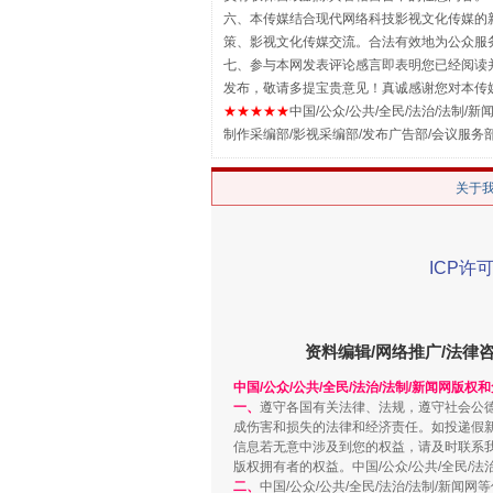
六、本传媒结合现代网络科技影视文化传媒的新
策、影视文化传媒交流。合法有效地为公众服
七、参与本网发表评论感言即表明您已经阅读并
发布，敬请多提宝贵意见！真诚感谢您对本传
★★★★★
中国/公众/公共/全民/法治/法制/新闻
制作采编部/影视采编部/发布广告部/会议服务
关于
ICP许可
解纷+调解+退费，一次搞定
资料编辑/网络推广/法律
中国/公众/公共/全民/法治/法制/新闻网版权
一、
遵守各国有关法律、法规，遵守社会公
成伤害和损失的法律和经济责任。如投递假
信息若无意中涉及到您的权益，请及时联系
版权拥有者的权益。中国/公众/公共/全民/法
二、
中国/公众/公共/全民/法治/法制/