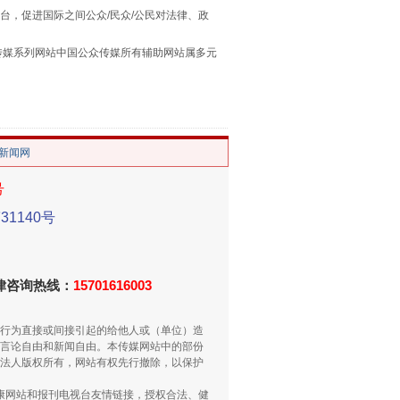
台，促进国际之间公众/民众/公民对法律、政
本传媒系列网站中国公众传媒所有辅助网站属多元
。
/新闻网
号
1140号
重拳出击！专项整治午间酒驾
法律咨询热线：
15701616003
行为直接或间接引起的给他人或（单位）造
言论自由和新闻自由。本传媒网站中的部份
法人版权所有，网站有权先行撤除，以保护
健康网站和报刊电视台友情链接，授权合法、健