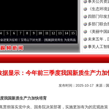
事关公共资
《生态环境
读
四部门印发
多部门联合
《美丽中国
4
5
6
7
8
9
10
11
12
13
14
15
未来五年，
征程丨宝塔山下好光景..
·[视频]
因党而生 为党而战——百年“纪”事⑧加强纪律..
·[视频]
事关人工智
数据显示：今年前三季度我国新质生产力加
发布时间：2025-10-17 来源：
我国新质生产力加快培育
贯彻落实党中央、国务院决策部署，实施更加有为的宏观政策