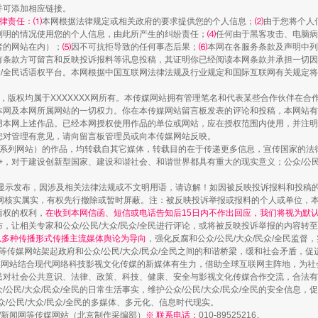
并可添加相应链接。
律责任：⑴
本网根据法律规定或相关政府的要求提供您的个人信息；
⑵
由于您将个人
列明的情况使用您的个人信息，由此所产生的纠纷责任；
⑷
任何由于黑客攻击、电脑病
者的网站在内）；
⑸
因不可抗拒导致的任何事态后果；
走近一线检察官
⑹
本网在各服务条款及声明中列
有条款方可留言和反映投诉报料等讯息投稿，其证明你已经阅读本网条款并承担一切因
民众/全民话语权平台。本网根据中国互联网法律法规及行业规定和国际互联网有关规定
作品，版权均属于XXXXXXX网所有。本传媒网站拥有管理笔名和代表某些合作伙伴在
本网及本网所属网站的一切权力。你在本传媒网站留言板发表的评论和投稿，本网站有
本网上述作品。已经本网授权使用作品的单位或网站，应在授权范围内使用，并注明“来
您对管理有意见，请向留言板管理员或向本传媒网站反映。
本传媒系列网站）的作品，均转载自其它媒体，转载目的在于传递更多信息，宣传国家的
，对于建设创新型国家、建设和谐社会、和谐世界都具有重大的现实意义；公众/公民/
显示发布，因涉及相关法律法规或不文明用语，请谅解！如因被反映投诉报料和投稿
网核实属实，有权先行撤除或暂时屏蔽。注：被反映投诉举报或报料的个人或单位，
情权的权利，
在收到本网信函、短信或电话告知后15日内不作出回应，我们将视为默
，让相关专家和公众/公民/大众/民众/全民进行评论，或将被反映投诉举报的内容转
藏房
除了知识还要"留白"
网以多种传播形式传播主流媒体舆论为导向
，强化反腐和公众/公民/大众/民众/全民监
等传媒网站架起政府和公众/公民/大众/民众/全民之间的和谐桥梁，缓和社会矛盾，
媒网站结合现代网络科技影视文化传媒的新媒体有生力，借助全球互联网主阵地，为社会
全民对社会公共意识、法律、政策、科技、健康、安全与影视文化传媒合作交流，合法有效
公民/大众/民众/全民的日常生活事实，维护公众/公民/大众/民众/全民的安全信息，促
众/公民/大众/民众/全民的多媒体、多元化、信息时代现实。
法制/新闻网等传媒网站（北京制作采编部）
※ 联系电话：
010-89525216。