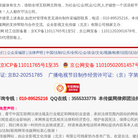
媒体有生力，借助全球互联网主阵地，为社会/公众/民众/公民人才铺垫一个话语权平
务！人人都作守法公民。
接受上述条款,如您对管理有意见请向制作采编部联系，电话：010-89525216。
媒网的支持帮助与合作交流。众全影视文化传媒（北京）有限公司独家主办 :
网 经工信部备案：京ICP备11011765号1至52，京公网安备：11011202001678号
部/代理部敬上。
我们
|
公众采编部
|
法律声明
| 中国/法制/公共/全民/公众/农业/文化/视频/检察/法院/法治
京ICP备11011765号1至35
京公网安备 11010502051457
珠宝鉴定乱象
证: 京B2-20251785
广播电视节目制作经营许可证:（京）字第3
咨询专线：
010-89525216
QQ在线：3555333776 本传媒网律师团
和免责声明：
德，遵守中国互联网法律法规及行业规定和网络职业道德，承担法律范围内因你的网络
新闻造成社会影响的，本网将追究其相关法律和经济责任。维护各国宪法，保障公民的
我们，我们将在第一时间作出反映或更正。特请来函来电说明本网站提供内容系本人或
治/法制/新闻网等传媒网站衷心致谢！
新闻网等传媒网站，由众全影视文化传媒（北京）有限公司独家协办发布广告。欢迎合法、