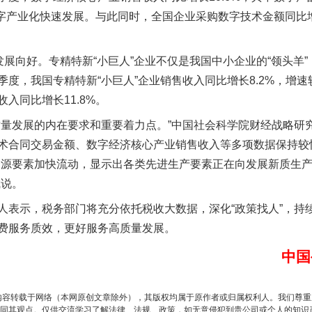
茶叶“炒上天”
映数字产业化快速发展。与此同时，全国企业采购数字技术金额同比增
展向好。专精特新“小巨人”企业不仅是我国中小企业的“领头羊
度，我国专精特新“小巨人”企业销售收入同比增长8.2%，增速较2
入同比增长11.8%。
发展的内在要求和重要着力点。”中国社会科学院财经战略研
术合同交易金额、数字经济核心产业销售收入等多项数据保持较
资源要素加快流动，显示出各类先进生产要素正在向发展新质生
谢谢有你温暖了四季
斌说。
示，税务部门将充分依托税收大数据，深化“政策找人”，持
费服务质效，更好服务高质量发展。
中国
内容转载于网络（本网原创文章除外），其版权均属于原作者或归属权利人。我们尊
同其观点。仅供交流学习了解法律、法规、政策，如无意侵犯到贵公司或个人的知识