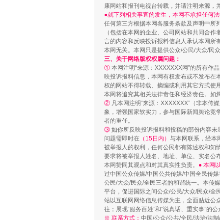
康网站和报刊电视台转载，并请注明来源，
●就下列相关事宜的发生，本网不承担任何法
任何第三方根据本网各服务条款及声明中所
站台名比不上好声名
（包括在本网的企业、公司网站和共同合作
言的内容和反映投诉报料信息人承认本网所
本网无关。本网只是提供公众/公民/大众/
三、关于网络版权权属问题：
①
本网注明“来源：XXXXXXX网”的所有
映投诉报料信息，本网有权发布或不发布在
权的网站不得转载、摘编或利用其它方式使用
本网将追究其相关法律责任和经济责任。如
②
凡本网注明“来源：XXXXXXX”（非
象，增强国家软实力，参与国际新闻舆论竞争
者的重任。
③
如你所反映投诉报料和投稿的部份内容未
问题需即时在
（15日内）
与本网联系，经本
被举报人的权利，任何公民都有陈述权和知
要求将被举报人姓名、地址、单位、实名公布
漫山遍野的桃花与雪山、麦地、白
本网赞同其观点和对其真实性负责。
● 本
过中国公众传媒/中国公共传媒/中国全民传媒
公民/大众/民众/全民三者的和谐统一。本传
平台，促进国际之间公众/公民/大众/民众/
站以互联网网络信息传媒为主，全面贴近公众/
往；展现“服务百姓”和“说真话、重实事”的公
※ 联系方式：
中国/公众/公共/全民/法治/