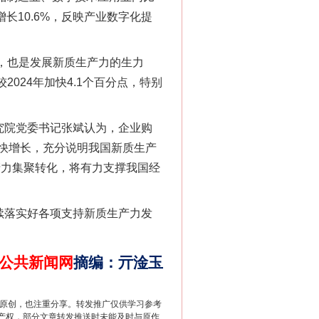
长10.6%，反映产业数字化提
”，也是发展新质生产力的生力
024年加快4.1个百分点，特别
究院党委书记张斌认为，企业购
快增长，充分说明我国新质生产
产力集聚转化，将有力支撑我国经
法官巧妙执行解纠纷
续落实好各项支持新质生产力发
公共新闻网
摘编
：
亓淦玉
重原创，也注重分享。转发推广仅供学习参考
产权，部分文章转发推送时未能及时与原作