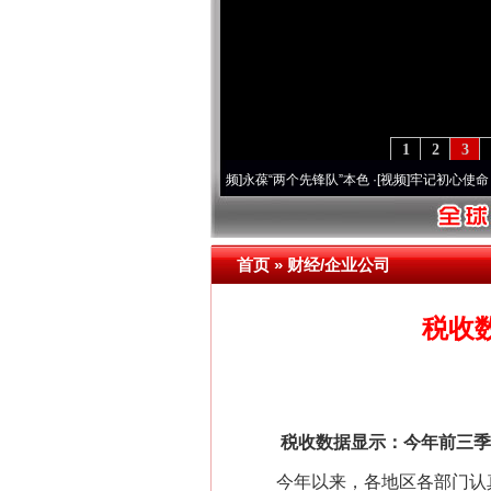
1
2
3
周年 深刻改变雪域高原..
·[视频]
永葆“两个先锋队”本色
·[视频]
牢记初心使命 奋进复兴
首页
»
财经/企业公司
税收
税收数据显示：今年前三季度
今年以来，各地区各部门认真