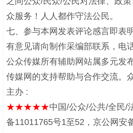
之间公众/民众/公民对法律、政
众服务！人人都作守法公民。
七、参与本网发表评论感言即表明
有意见请向制作采编部联系，电话：0
公众传媒所有辅助网站属多元发
今
传媒网的支持帮助与合作交流。
在谋一域中谋全局
主办 :
★★★★★
中国/公众/公共/全民/
备11011765号1至52，京公网安备：