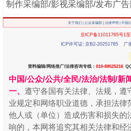
制作采编部/影视采编部/发布广告
习近平的博鳌关键词
魏明亮
关于我们
|
公众采编部
|
法律声明
| 中国
京ICP备11011765号1至
ICP许可证: 京B2-20251785
广
资料编辑/网络推广/法律咨询专线：
010-89525216
QQ
中国/公众/公共/全民/法治/法制/
一、
遵守各国有关法律、法规，遵
生
“刷贴”乱象丛生
业规定和网络职业道德，承担法律
他人或（单位）造成伤害和损失的
响的，本网将追究其相关法律和经