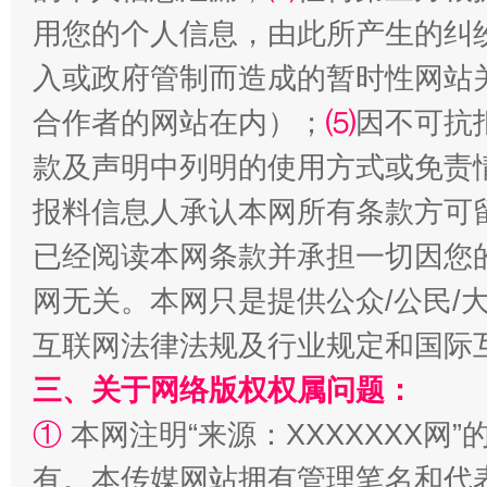
用您的个人信息，由此所产生的纠
入或政府管制而造成的暂时性网站
合作者的网站在内）；
⑸
因不可抗
款及声明中列明的使用方式或免责
报料信息人承认本网所有条款方可
站台名比不上好声名
已经阅读本网条款并承担一切因您
网无关。本网只是提供公众/公民/
互联网法律法规及行业规定和国际
三、关于网络版权权属问题：
①
本网注明“来源：XXXXXXX网”
有。本传媒网站拥有管理笔名和代