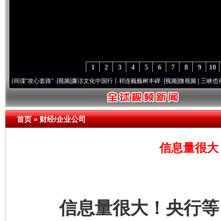
1
2
3
4
5
6
7
8
9
10
攻心套路”
·[视频]
廉洁文化中国行丨祁连巍巍树丰碑
·[视频]
微视频 | 三峡也催生？揭秘生
首页
»
财经/企业公司
信息量很大
信息量很大！央行等