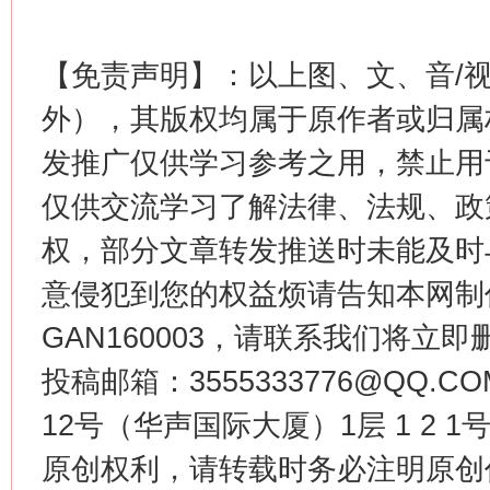
【免责声明】：以上图、文、音/
外），其版权均属于原作者或归属
习近平的博鳌关键词
魏明亮
发推广仅供学习参考之用，禁止用
仅供交流学习了解法律、法规、政
权，部分文章转发推送时未能及时
意侵犯到您的权益烦请告知本网制作采编
GAN160003，请联系我们将立即删
投稿邮箱：3555333776@QQ
生
“刷贴”乱象丛生
12号（华声国际大厦）1层 1 2
原创权利，请转载时务必注明原创作