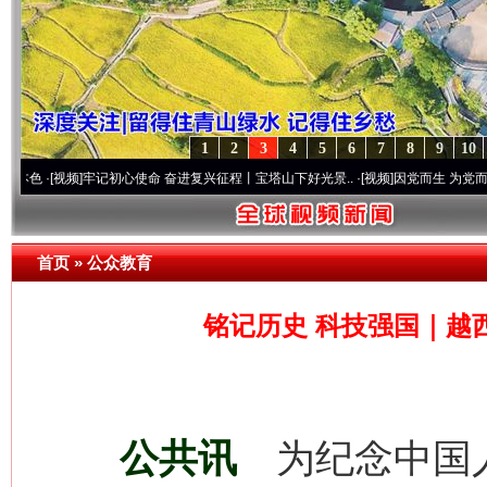
1
2
3
4
5
6
7
8
9
10
牢记初心使命 奋进复兴征程丨宝塔山下好光景..
·[视频]
因党而生 为党而战——百年“纪”
首页
»
公众教育
铭记历史 科技强国｜越
公共讯
为纪念中国