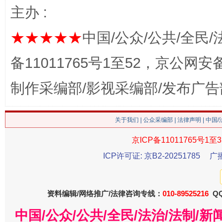
主办 :
这是一记警钟！
谢
★★★★★
中国/公众/公共/全民/
备11011765号1至52，京公网安备：
制作采编部/影视采编部/发布广告
关于我们
|
公众采编部
|
法律声明
| 中国
京ICP备11011765号1至3
ICP许可证: 京B2-20251785
广
今
在谋一域中谋全局
资料编辑/网络推广/法律咨询专线：
010-89525216
QQ
中国/公众/公共/全民/法治/法制/