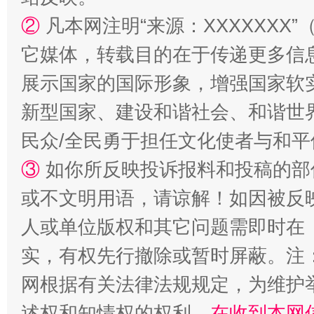
②
凡本网注明“来源：XXXXXX
它媒体，转载目的在于传递更多信
展示国家的国际形象，增强国家软
漫山遍野的桃花与雪山、麦地、白藏房
除了
新型国家、建设和谐社会、和谐世界
民众/全民勇于担任文化使者与和
③
如你所反映投诉报料和投稿的部
或不文明用语，请谅解！如因被反
人或单位版权和其它问题需即时在
实，有权先行撤除或暂时屏蔽。注
招工难、用工荒背后
网根据有关法律法规规定，为维护
述权和知情权的权利，
在收到本网