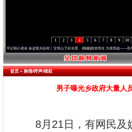
1
2
3
4
5
6
7
8
9
10
心使命 奋进复兴征程丨宝塔山下好光景..
·[视频]
因党而生 为党而战——百年“纪”事⑧加
首页
»
舆情/呼声/维权
男子曝光乡政府大量人
8月21日，有网民及媒