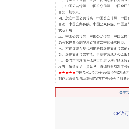
二、尊重网上道德，承担一切因您的行为而直
三、中国公共传媒、中国公众传媒、中国全民传媒China 
揭批美国五大"原罪"
言的一切权利。
四、您在中国公共传媒、中国公众传媒、中国全民传媒Chin
言论，中国公共传媒、中国公众传媒、中国全民传媒China
载或引用。
五、中国公共传媒、中国公众传媒、中国全民传媒China 
员有权保留或删除其管辖留言中的任意内容。
六、本传媒结合现代网络科技影视文化传媒的新
策、影视文化传媒交流。合法有效地为公众服
七、参与本网发表评论感言即表明您已经阅读并
发布，敬请多提宝贵意见！真诚感谢您对本传
★★★★★
中国/公众/公共/全民/法治/法制/新闻
制作采编部/影视采编部/发布广告部/会议服务
解纷+调解+退费，一次搞定
关于
ICP许可