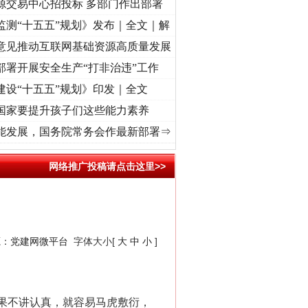
源交易中心招投标 多部门作出部署
监测“十五五”规划》发布｜全文｜解
意见推动互联网基础资源高质量发展
部署开展安全生产“打非治违”工作
建设“十五五”规划》印发｜全文
国家要提升孩子们这些能力素养
使命 奋进复兴征程丨“转折之城”激荡..
·[视频]
牢记初心使命 奋进复兴征程丨红船起航处 
能发展，国务院常务会作最新部署⇒
网络推广投稿请点击这里>>
源：
党建网微平台
字体大小[
大
中
小
]
果不讲认真，就容易马虎敷衍，