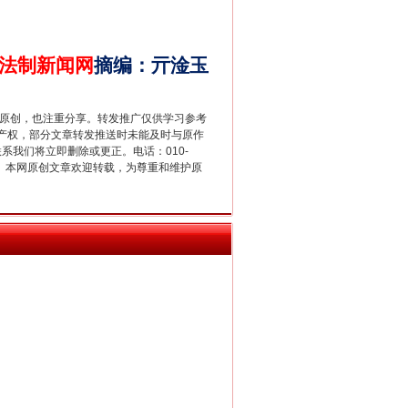
法制新闻网
摘编
：
亓淦玉
重原创，也注重分享。转发推广仅供学习参考
新中国诞生的见证
产权，部分文章转发推送时未能及时与原作
联系我们将立即删除或更正。电话：010-
2 1号。本网原创文章欢迎转载，为尊重和维护原
千亩耕地变“别墅”