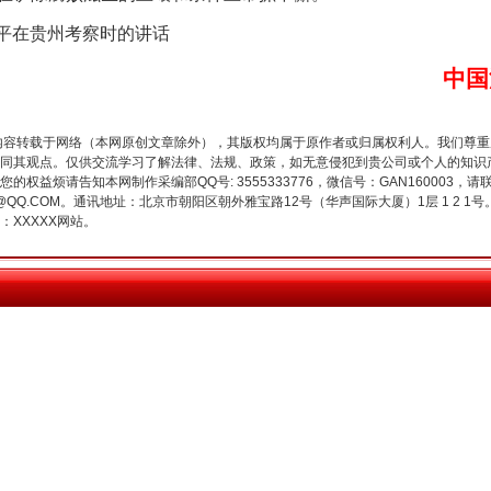
近平在贵州考察时的讲话
中国
内容转载于网络（本网原创文章除外），其版权均属于原作者或归属权利人。我们尊
今年投资意愿榜揭晓
同其观点。仅供交流学习了解法律、法规、政策，如无意侵犯到贵公司或个人的知识
权益烦请告知本网制作采编部QQ号: 3555333776，微信号：GAN160003，请
3776@QQ.COM。通讯地址：北京市朝阳区朝外雅宝路12号（华声国际大厦）1层 1 
XXXXX网站。
魏明亮严重违纪违法案透视