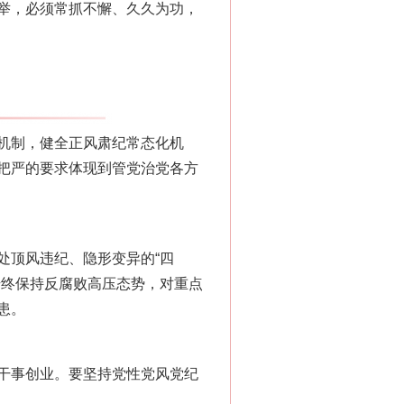
举，必须常抓不懈、久久为功，
“神药”背后的真相
机制，健全正风肃纪常态化机
把严的要求体现到管党治党各方
顶风违纪、隐形变异的“四
始终保持反腐败高压态势，对重点
法官巧妙执行解纠纷
患。
干事创业。要坚持党性党风党纪