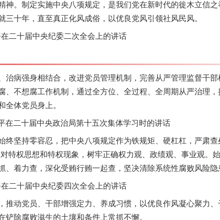
神。制定实施中央八项规定，是我们党在新时代的徙木立信之
就三十年，直至真正化风成俗，以优良党风引领社风民风。
茶叶“炒上天”
平在二十届中央纪委二次全会上的讲话
治病强身相结合，改进党员管理机制，完善从严管理监督干部
腐、不想腐工作机制，通过全方位、全过程、全周期从严治理，
和全体党员身上。
近平在二十届中央政治局第十五次集体学习时的讲话
终坚持零容忍，把中央八项规定作为铁规矩、硬杠杠，严肃查处
反对特权思想和特权现象，树牢正确权力观、政绩观、事业观。
谢谢有你温暖了四季
抓、着力查，深化受贿行贿一起查，坚决清除系统性腐败风险隐
平在二十届中央纪委四次全会上的讲话
推动党员、干部增强定力、养成习惯，以优良作风凝心聚力、
在铲除腐败滋生的土壤和条件上常抓不懈。