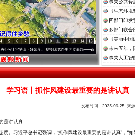
事关公共资
《生态环境
读
四部门印发
多部门联合
《美丽中国
4
5
6
7
8
9
10
11
12
13
14
15
未来五年，
塔山下好光景..
·[视频]
因党而生 为党而战——百年“纪”事⑧加强纪律..
·[视频]
牢记初心
事关人工智
学习语丨抓作风建设最重要的是讲认真
发布时间：2025-06-25 来
的是讲认真
。习近平总书记强调，“抓作风建设最重要的是讲认真”，“如