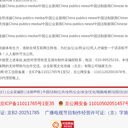
接或间接引起的法律责任。
publics media/中国公众新闻China publics news/中国法制新闻Chinese l
"炒鞋教程"里的骗局
a publics media/中国公众新闻China publics news/中国法制新闻Chinese
 publics media/中国公众新闻China publics news/中国法制新闻Chinese 
publics media/中国公众新闻China publics news/中国法制新闻Chinese l
媒体有生力，借助全球互联网主阵地，为社会/公众/民众/公民人才铺垫一个话语权平
务！人人都作守法公民。
接受上述条款,如您对管理有意见请向制作采编部联系，电话：010-89525216。
媒网的支持帮助与合作交流。众全影视文化传媒（北京）有限公司独家主办 :
网 经工信部备案：京ICP备11011765号1至52，京公网安备：11011202001678号
部/代理部敬上。
珠宝鉴定乱象
我们
|
公众采编部
|
法律声明
| 中国/法制/公共/全民/公众/农业/文化/视频/检察/法院/法治
京ICP备11011765号1至35
京公网安备 11010502051457
证: 京B2-20251785
广播电视节目制作经营许可证:（京）字第3