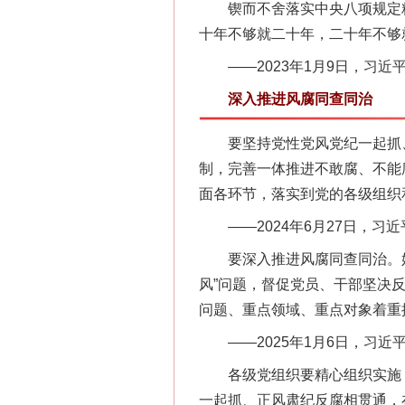
锲而不舍落实中央八项规定精
十年不够就二十年，二十年不够
网上购药对药下症？
——2023年1月9日，习近
深入推进风腐同查同治
要坚持党性党风党纪一起抓、
制，完善一体推进不敢腐、不能
面各环节，落实到党的各级组织
——2024年6月27日，习
要深入推进风腐同查同治。始
风”问题，督促党员、干部坚决
这是一记警钟！
问题、重点领域、重点对象着重
——2025年1月6日，习近
各级党组织要精心组织实施，
一起抓、正风肃纪反腐相贯通，