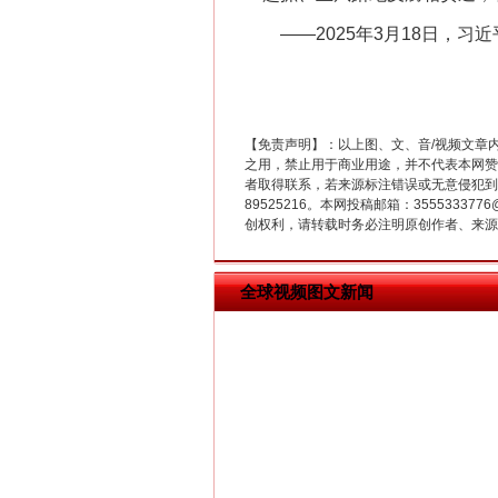
——2025年3月18日，习
【免责声明】：以上图、文、音/视频文章
之用，禁止用于商业用途，并不代表本网赞
在谋一域中谋全局
者取得联系，若来源标注错误或无意侵犯到您的
89525216。本网投稿邮箱：355533
创权利，请转载时务必注明原创作者、来源：
全球视频图文新闻
习近平的博鳌关键词