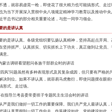
不透，就容易虚晃一枪，即使花了很大精力也可能搞形式、走过
也为当下开展深入贯彻中央八项规定精神学习教育以及推动中央
近平总书记的部分相关重要论述，与您一同学习领会。
要的是讲认真
的是讲认真。各级党组织要弘扬认真精神，坚持高起点开局、
在坚持抓严、认真抓实、切实抓长上下功夫，真正做到让党员、
满意。
内蒙古调研看望慰问各族干部群众时的讲话
风”问题虽然有多种表现形式及其复杂成因，但只要有严格的
解决到位。如果不讲认真，就容易马虎敷衍，即使问题摆在眼前
搞形式、走过场。
平在指导兰考县委常委班子专题民主生活会时的讲话
严是我们做好一切工作的重要保障。我们共产党人最讲认真，
把讲认真贯彻到一切工作中去，作风建设如此，党的建设如此，