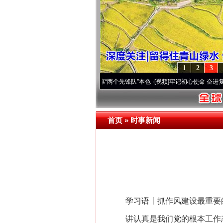
1
2
3
刻改变雪域高原..
·[视频]
永葆“两个先锋队”本色
·[视频]
牢记初心使命 奋进复兴征程丨宝
首页
»
时事新闻
学习语丨抓作风建设最重要
讲认真是我们党的根本工作态度