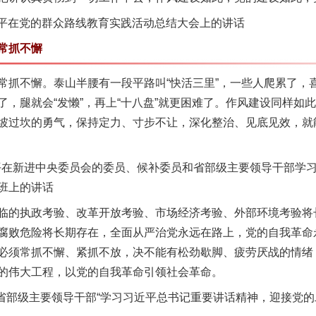
近平在党的群众路线教育实践活动总结大会上的讲话
常抓不懈
不懈。泰山半腰有一段平路叫“快活三里”，一些人爬累了，
了，腿就会“发懒”，再上“十八盘”就更困难了。作风建设同样如
坡过坎的勇气，保持定力、寸步不让，深化整治、见底见效，就
平在新进中央委员会的委员、候补委员和省部级主要领导干部学
班上的讲话
的执政考验、改革开放考验、市场经济考验、外部环境考验将
腐败危险将长期存在，全面从严治党永远在路上，党的自我革命
必须常抓不懈、紧抓不放，决不能有松劲歇脚、疲劳厌战的情绪
的伟大工程，以党的自我革命引领社会革命。
省部级主要领导干部“学习习近平总书记重要讲话精神，迎接党的