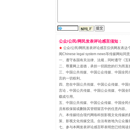
公众/公民/网民发表评论感言须知：
★
公众/公民/网民发表评论感言仅供网友表达个人看法
“刷贴”乱象丛生
闻Chinese legal system new
一、遵守各国有关法律、法规，同时遵守《
互
二、尊重网上道德，承担一切因您的行为而直
三、中国公共传媒、中国公众传媒、中国全民传媒China 
言的一切权利。
四、您在中国公共传媒、中国公众传媒、中国全民传媒Chin
言论，中国公共传媒、中国公众传媒、中国全民传媒China
载或引用。
五、中国公共传媒、中国公众传媒、中国全民传媒China 
员有权保留或删除其管辖留言中的任意内容。
六、本传媒结合现代网络科技影视文化传媒的新
策、影视文化传媒交流。合法有效地为公众服
揭批美国五大"原罪"
七、参与本网发表评论感言即表明您已经阅读并