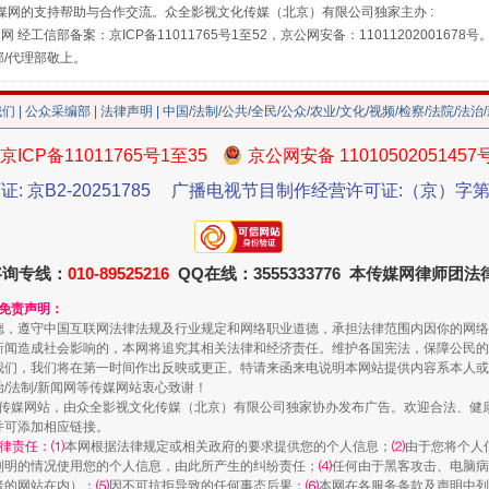
媒网的支持帮助与合作交流。众全影视文化传媒（北京）有限公司独家主办 :
网 经工信部备案：京ICP备11011765号1至52，京公网安备：11011202001678号
部/代理部敬上。
我们
|
公众采编部
|
法律声明
| 中国/法制/公共/全民/公众/农业/文化/视频/检察/法院/法治
京ICP备11011765号1至35
京公网安备 11010502051457
证: 京B2-20251785
广播电视节目制作经营许可证:（京）字第3
珠宝鉴定乱象
咨询专线：
010-89525216
QQ在线：3555333776 本传媒网律师团
和免责声明：
德，遵守中国互联网法律法规及行业规定和网络职业道德，承担法律范围内因你的网络
新闻造成社会影响的，本网将追究其相关法律和经济责任。维护各国宪法，保障公民的
我们，我们将在第一时间作出反映或更正。特请来函来电说明本网站提供内容系本人或
治/法制/新闻网等传媒网站衷心致谢！
新闻网等传媒网站，由众全影视文化传媒（北京）有限公司独家协办发布广告。欢迎合法、
并可添加相应链接。
律责任：⑴
本网根据法律规定或相关政府的要求提供您的个人信息；
⑵
由于您将个人
列明的情况使用您的个人信息，由此所产生的纠纷责任；
⑷
任何由于黑客攻击、电脑病
者的网站在内）；
⑸
因不可抗拒导致的任何事态后果；
⑹
本网在各服务条款及声明中列