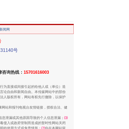
。
/新闻网
号
1140号
法律咨询热线：
15701616003
重拳出击！专项整治午间酒驾
行为直接或间接引起的给他人或（单位）造
言论自由和新闻自由。本传媒网站中的部份
法人版权所有，网站有权先行撤除，以保护
健康网站和报刊电视台友情链接，授权合法、健
信息泄漏或其他原因导致的个人信息泄漏；
⑶
毒侵入或政府管制而造成的暂时性网站关闭
明的使用方式或免责情形；
⑺
你在本网站留