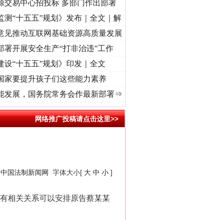
源交易中心招投标 多部门作出部署
监测“十五五”规划》发布｜全文｜解
意见推动互联网基础资源高质量发展
部署开展安全生产“打非治违”工作
建设“十五五”规划》印发｜全文
国家要提升孩子们这些能力素养
.
·[视频]
牢记初心使命 奋进复兴征程丨“转折之城”激荡..
·[视频]
牢记初心使命 奋进复兴征
能发展，国务院常务会作最新部署⇒
网络推广投稿请点击这里>>
：
中国法制新闻网
字体大小[
大
中
小
]
有相关关系可以安排原告蔡某某