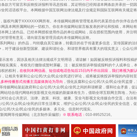
有条款方可留言和反映投诉报料等讯息投稿，其证明你已经阅读本网条款并承担一切因
民众/全民话语权平台。本网根据中国互联网法律法规及行业规定和国际互联网有关规定
作品，版权均属于XXXXXXX网所有。本传媒网站拥有管理笔名和代表某些合作伙伴在
走近一线检察官
本网及本网所属网站的一切权力。你在本传媒网站留言板发表的评论和投稿，本网站有
本网上述作品。已经本网授权使用作品的单位或网站，应在授权范围内使用，并注明“来
您对管理有意见，请向留言板管理员或向本传媒网站反映。
本传媒系列网站）的作品，均转载自其它媒体，转载目的在于传递更多信息，宣传国家的
，对于建设创新型国家、建设和谐社会、和谐世界都具有重大的现实意义；公众/公民/
显示发布，因涉及相关法律法规或不文明用语，请谅解！如因被反映投诉报料和投稿
网核实属实，有权先行撤除或暂时屏蔽。注：被反映投诉举报或报料的个人或单位，
情权的权利，
在收到本网信函、短信或电话告知后15日内不作出回应，我们将视为默
，让相关专家和公众/公民/大众/民众/全民进行评论，或将被反映投诉举报的内容转
网以多种传播形式传播主流媒体舆论为导向
，强化反腐和公众/公民/大众/民众/全民监
等传媒网站架起政府和公众/公民/大众/民众/全民之间的和谐桥梁，缓和社会矛盾，
媒网站结合现代网络科技影视文化传媒的新媒体有生力，借助全球互联网主阵地，为社会
全民对社会公共意识、法律、政策、科技、健康、安全与影视文化传媒合作交流，合法有效
藏房
除了知识还要"留白"
公民/大众/民众/全民的日常生活事实，维护公众/公民/大众/民众/全民的安全信息，促
众/公民/大众/民众/全民的多媒体、多元化、信息时代现实。
法制/新闻网等传媒网站（北京制作采编部）
※ 联系电话：
010-89525216。