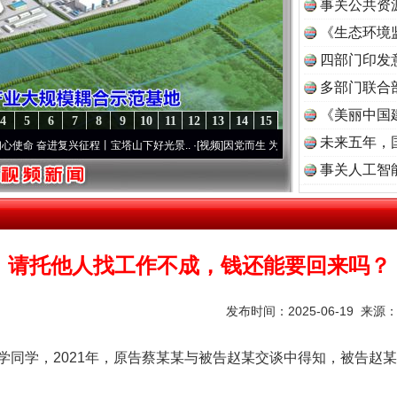
事关公共资
《生态环境
读
四部门印发
多部门联合
《美丽中国
4
5
6
7
8
9
10
11
12
13
14
15
未来五年，
奋进复兴征程丨宝塔山下好光景..
·[视频]
因党而生 为党而战——百年“纪”事⑧加强纪律.
事关人工智
请托他人找工作不成，钱还能要回来吗？
发布时间：2025-06-19 来源
学，2021年，原告蔡某某与被告赵某交谈中得知，被告赵某