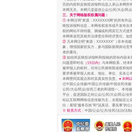
言的内容和反映投诉报料信息人承认本网所
本网无关。本网只是提供公众/公民/大众/
三、关于网络版权权属问题：
站台名比不上好声名
①
本网注明“来源：XXXXXXX网”的所有
映投诉报料信息，本网有权发布或不发布在
权的网站不得转载、摘编或利用其它方式使用
本网将追究其相关法律责任和经济责任。如
②
凡本网注明“来源：XXXXXXX”（非
象，增强国家软实力，参与国际新闻舆论竞争
者的重任。
③
如你所反映投诉报料和投稿的部份内容未
问题需即时在
（15日内）
与本网联系，经本
被举报人的权利，任何公民都有陈述权和知
要求将被举报人姓名、地址、单位、实名公布
本网赞同其观点和对其真实性负责。
● 本
过中国公众传媒/中国公共传媒/中国全民传媒
公民/大众/民众/全民三者的和谐统一。本传
平台，促进国际之间公众/公民/大众/民众/
漫山遍野的桃花与雪山、麦地、白
站以互联网网络信息传媒为主，全面贴近公众/
往；展现“服务百姓”和“说真话、重实事”的公
※ 联系方式：
中国/公众/公共/全民/法治/