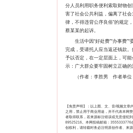
网上购药对药下症？
分人员利用职务便利索取财物创
害了社会公共利益，偏离了社会
律，不得违背公序良俗”的规定
蔡某某的起诉。
生活中因“好处费”“办事费”
完成，受请托人应当返还钱款。
予以否定，在一定层面上，可能
示：广大群众要牢固树立正确的
（作者：李胜男 作者单位：
这是一记警钟！
【免责声明】：以上图、文、音/视频文章
之用，禁止用于商业用途，并不代表本网赞
者取得联系，若来源标注错误或无意侵犯到您的
89525216。本网投稿邮箱：355533
创权利，请转载时务必注明原创作者、来源：