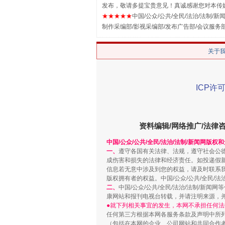
发布，敬请多提宝贵意见！真诚感谢您对本传
★★★★★
中国/公众/公共/全民/法治/法制/新闻
制作采编部/影视采编部/发布广告部/会议服务
关于
ICP许可
资料编辑/网络推广/法律
解纷+调解+退费，一次搞定
中国/公众/公共/全民/法治/法制/新闻网版权
一、
遵守各国有关法律、法规，遵守社会公
成伤害和损失的法律和经济责任。如投递假
信息若无意中涉及到您的权益，请及时联系
版权拥有者的权益。中国/公众/公共/全民/法
二、
中国/公众/公共/全民/法治/法制/
康网站和报刊电视台转载，并请注明来源，
●就下列相关事宜的发生，本网不承担任何法
任何第三方根据本网各服务条款及声明中所
（包括在本网的企业、公司网站和共同合作