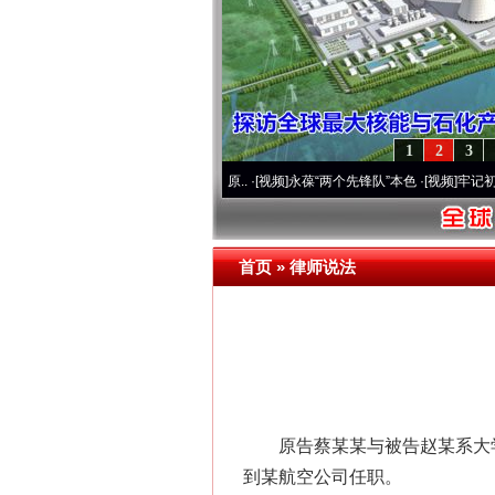
1
2
3
运营20周年 深刻改变雪域高原..
·[视频]
永葆“两个先锋队”本色
·[视频]
牢记初心使命 
首页
»
律师说法
原告蔡某某与被告赵某系大学同
到某航空公司任职。