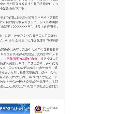
您的行为而直接或间接引起的法律责任，与
将不定期更新本声明。
“谁都不怕”的他落马了
合作伙伴的网站上使用你留言在本网站内容和反
权在网站内转载或修改引用。但未经本网授
源于：XXXXXXX网”。违反上述声明者，
法律、法规、政策及文化和展示国家的国际形
大众/民众/全民勇于担任文化使者与和平使
的部份作品内容，涉及个人或单位版权和其它
本网根据有关法律法规规定，为维护举报人和
认。（不作回应的其责任自负）
根据投诉人的
至所涉相关部门领导。未加盖公章，并不代表
督，实为中国向全球发展营造良好舆论氛围。通
促进社会大发展，最终实现政府、媒体、公众/
公众/公民/大众/民众/全民的人才铺垫一个
地为公众/公民/大众/民众/全民服务。本网
用生命托举生命
进公众/公民/大众/民众/全民的社会公德的交