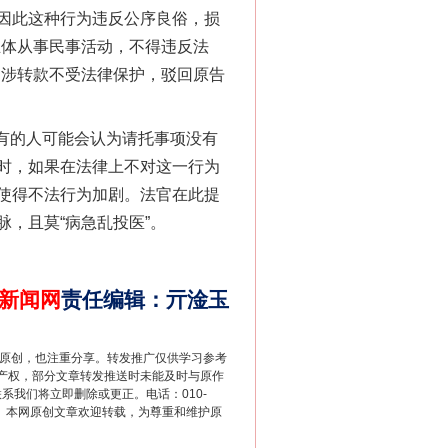
“神药”背后的真相
因此这种行为违反公序良俗，损
主体从事民事活动，不得违反法
案涉转款不受法律保护，驳回原告
。有的人可能会认为请托事项没有
时，如果在法律上不对这一行为
使得不法行为加剧。法官在此提
，且莫“病急乱投医”。
法官巧妙执行解纠纷
新闻网
责任编辑
：
亓淦玉
重原创，也注重分享。转发推广仅供学习参考
产权，部分文章转发推送时未能及时与原作
联系我们将立即删除或更正。电话：010-
2 1号。本网原创文章欢迎转载，为尊重和维护原