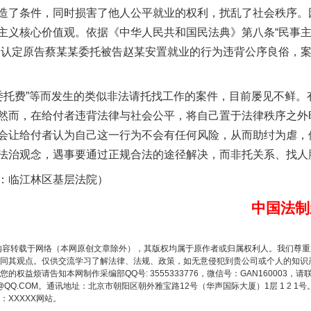
茶叶“炒上天”
造了条件，同时损害了他人公平就业的权利，扰乱了社会秩序。
主义核心价值观。依据《中华人民共和国民法典》第八条“民事
，认定原告蔡某某委托被告赵某安置就业的行为违背公序良俗，
“委托费”等而发生的类似非法请托找工作的案件，目前屡见不鲜
然而，在给付者违背法律与社会公平，将自己置于法律秩序之外
会让给付者认为自己这一行为不会有任何风险，从而助纣为虐，
法治观念，遇事要通过正规合法的途径解决，而非托关系、找人脉
临江林区基层法院）
谢谢有你温暖了四季
中国法制
内容转载于网络（本网原创文章除外），其版权均属于原作者或归属权利人。我们尊
同其观点。仅供交流学习了解法律、法规、政策，如无意侵犯到贵公司或个人的知识
权益烦请告知本网制作采编部QQ号: 3555333776，微信号：GAN160003，请
3776@QQ.COM。通讯地址：北京市朝阳区朝外雅宝路12号（华声国际大厦）1层 1 
XXXXX网站。