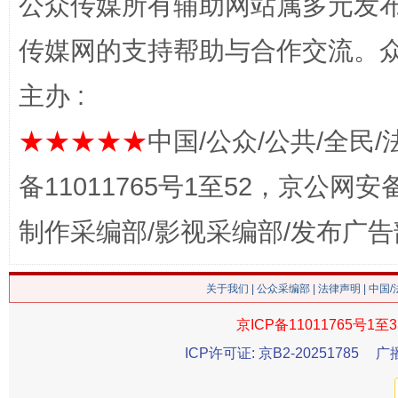
公众传媒所有辅助网站属多元发
传媒网的支持帮助与合作交流。
主办 :
★★★★★
中国/公众/公共/全民/
备11011765号1至52，京公网安备：
生
“刷贴”乱象丛生
制作采编部/影视采编部/发布广告
关于我们
|
公众采编部
|
法律声明
| 中国
京ICP备11011765号1至3
ICP许可证: 京B2-20251785
广