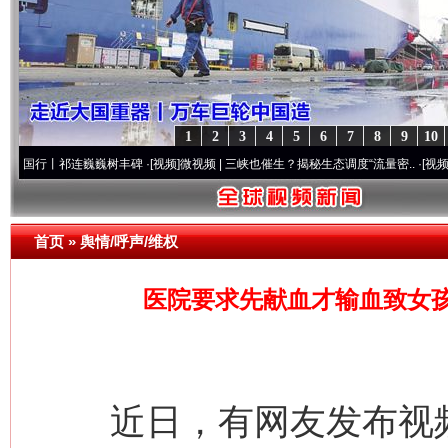
1
2
3
4
5
6
7
8
9
10
祁连巍巍树丰碑
·[视频]
微视频 | 三峡也催生？揭秘生态调度“流量密..
·[视频]
廉洁文化中国
首页
»
舆情/呼声/维权
医院要求先献血才输血致女
近日，有网友发布视频