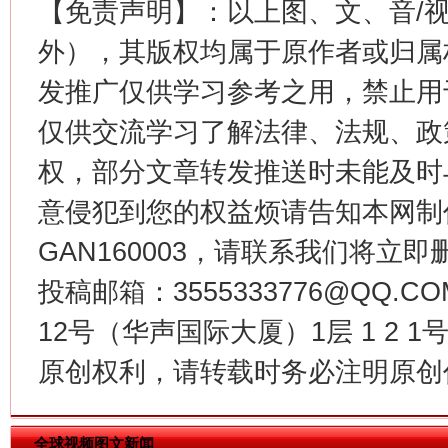
【免责声明】：以上图、文、音/
外），其版权均属于原作者或归属
发推广仅供学习参考之用，禁止用
仅供交流学习了解法律、法规、政
权，部分文章转发推送时未能及时
揭批美国五大"原罪"
"炒
意侵犯到您的权益烦请告知本网制作采编
GAN160003，请联系我们将立即删
投稿邮箱：3555333776@QQ
12号（华声国际大厦）1层 1 2
原创权利，请转载时务必注明原创作
全球视频图文新闻
解纷+调解+退费，一次搞定