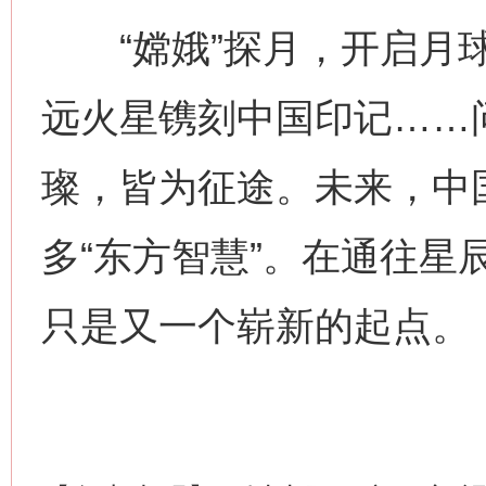
“嫦娥”探月，开启月球
习近平的博鳌关键词
远火星镌刻中国印记……
魏明亮
璨，皆为征途。未来，中
多“东方智慧”。在通往星
只是又一个崭新的起点。
生
“刷贴”乱象丛生