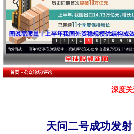
1
2
3
4
5
6
7
8
9
10
战——百年“纪”事⑧加强纪律..
·[视频]
牢记初心使命 奋进复兴征程丨“转折之城”激荡..
·
首页
»
公众论坛/评论
深度关
天问二号成功发射