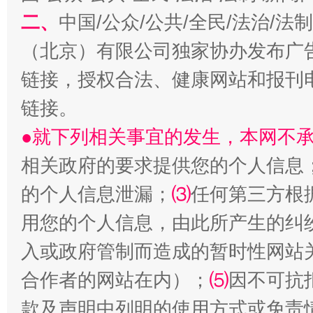
二、
中国/公众/公共/全民/法治/
（北京）有限公司独家协办发布广
链接，授权合法、健康网站和报刊
生
“刷贴”乱象丛生
链接。
●就下列相关事宜的发生，本网不
相关政府的要求提供您的个人信息
的个人信息泄漏；
⑶
任何第三方根
用您的个人信息，由此所产生的纠
入或政府管制而造成的暂时性网站
揭批美国五大"原罪"
"炒
合作者的网站在内）；
⑸
因不可抗
款及声明中列明的使用方式或免责