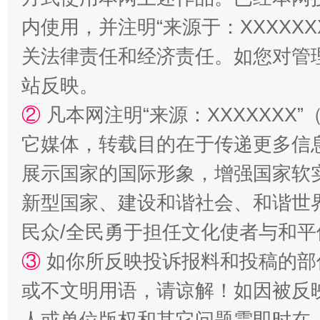
站台名比不上好声名
内使用，并注明“来源于：XXXXX
关法律责任和经济责任。如您对管
站反映。
②
凡本网注明“来源：XXXXXX
它媒体，转载目的在于传递更多信
展示国家的国际形象，增强国家软
新型国家、建设和谐社会、和谐世界
漫山遍野的桃花与雪山、麦地、白藏房
除了
民众/全民勇于担任文化使者与和
③
如你所反映投诉报料和投稿的部
或不文明用语，请谅解！如因被反
人或单位版权和其它问题需即时在