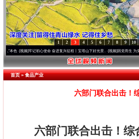
1
2
3
4
5
6
7
8
9
10
·[视频]
牢记初心使命 奋进复兴征程丨宝塔山下好光景..
·[视频]
因党而生 为党而战——百
首页
»
食品产业
六部门联合出击！
六部门联合出击！综合