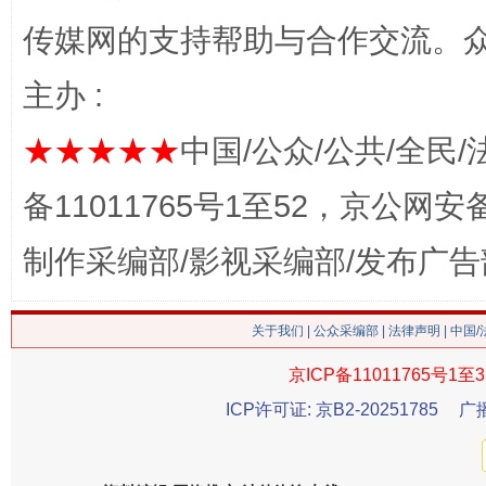
传媒网的支持帮助与合作交流。
主办 :
这是一记警钟！
谢
★★★★★
中国/公众/公共/全民/
备11011765号1至52，京公网安备：
制作采编部/影视采编部/发布广告
关于我们
|
公众采编部
|
法律声明
| 中国
京ICP备11011765号1至3
ICP许可证: 京B2-20251785
广
今
在谋一域中谋全局