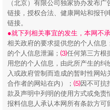
（北京）有限公司独家协办发布广
生
“刷贴”乱象丛生
链接，授权合法、健康网站和报刊
链接。
●就下列相关事宜的发生，本网不
相关政府的要求提供您的个人信息
的个人信息泄漏；
⑶
任何第三方根
用您的个人信息，由此所产生的纠
揭批美国五大"原罪"
"炒
入或政府管制而造成的暂时性网站
合作者的网站在内）；
⑸
因不可抗
款及声明中列明的使用方式或免责
报料信息人承认本网所有条款方可