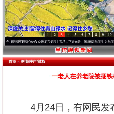
1
2
3
4
5
6
7
8
9
10
频]
牢记初心使命 奋进复兴征程丨宝塔山下好光景..
·[视频]
因党而生 为党而战——百年“
首页
»
舆情/呼声/维权
一老人在养老院被捆铁
4月24日，有网民发