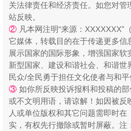
关法律责任和经济责任。如您对管
站反映。
②
凡本网注明“来源：XXXXXX
它媒体，转载目的在于传递更多信
展示国家的国际形象，增强国家软
漫山遍野的桃花与雪山、麦地、白藏房
除了
新型国家、建设和谐社会、和谐世界
民众/全民勇于担任文化使者与和
③
如你所反映投诉报料和投稿的部
或不文明用语，请谅解！如因被反
人或单位版权和其它问题需即时在
实，有权先行撤除或暂时屏蔽。注